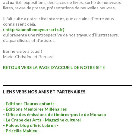
actualité
: expositions, dédicaces de livres, sortie de nouveaux
livres, revue de presse, présentations de nouvelles oeuvres,...
Il fait suite à notre
site internet
, que certains d'entre vous
connaissent déjà,
( http://alunnilemayeur-arts.fr)
qui présente une rétrospective de nos travaux d'illustrateurs,
d'aquarellistes et d'artistes.
Bonne visite à tous!!
Marie-Christine et Bernard
RETOUR VERS LA PAGE D'ACCUEIL DE NOTRE SITE
LIENS VERS NOS AMIS ET PARTENAIRES
- Editions Fleurus enfants
- Editions Mémoires Millénaires
- Office des émissions de timbres-poste de Monaco
- Le Crabe des Arts - Magazine culturel
- Paleos blog d'Eric Lebrun -
- Priscille Mahieu -