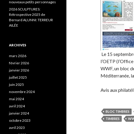
nouveaux petits personnages
2026 SCULPTURES:
Rétrospective 2025 de
Bernard ALUNNI: TERREUR
AILÉE
ARCHIVES
Le 15 septembre 
mars 2026
l’OETP (l’Offic
février 2026
WWF, un bloc de
janvier 2026
Méditerranée, la
juillet 2025
juin 2025
Avis aux philaté
novembre 2024
mai 2024
avril 2024
BLOC TIMBRES
janvier 2024
TIMBRES
WW
octobre 2023
avril 2023