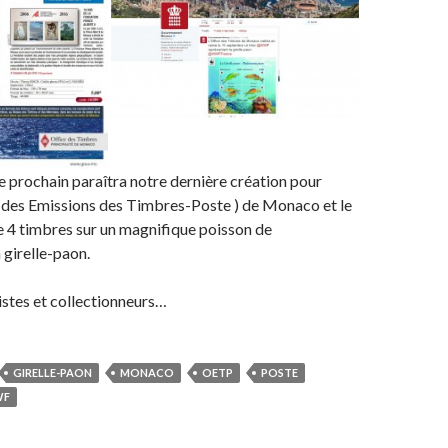
prochain paraîtra notre dernière création pour
e des Emissions des Timbres-Poste ) de Monaco et le
 4 timbres sur un magnifique poisson de
 girelle-paon.
listes et collectionneurs…
GIRELLE-PAON
MONACO
OETP
POSTE
F