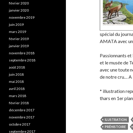
février 2020
janvier 2020
novembre 2019
juin 2019
mars 2019
spécial du journ
février 2019
AMATA avec une d
janvier 2019
novembre 2018
Passionnants et i
septembre 2018
et le musée de T
août 2018
avec une toute n
juin 2018
de notre cru… A
mai 2018
avril 2018
* illustration re
mars 2018
thars en 1er plan
février 2018
décembre 2017
novembre 2017
ILUSTRATION
octobre 2017
PRÉHISTOIRE
septembre 2017