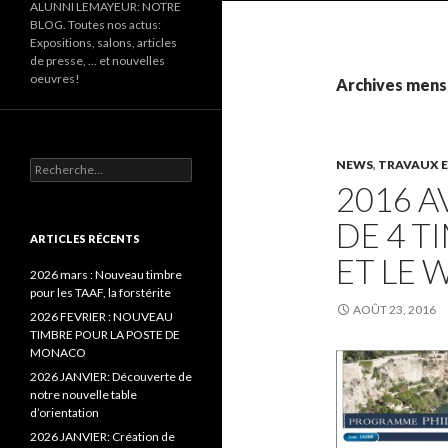
ALUNNI LEMAYEUR: NOTRE
BLOG. Toutes nos actus:
Expositions, salons, articles
de presse, … et nouvelles
oeuvres!
Archives mensu
NEWS
,
TRAVAUX E
Recherche pour :
2016 A
DE 4 
ARTICLES RÉCENTS
ET LE
2026 mars : Nouveau timbre
pour les TAAF, la forstérite
AOÛT 23, 2016
2026 FEVRIER : NOUVEAU
TIMBRE POUR LA POSTE DE
MONACO
2026 JANVIER: Découverte de
notre nouvelle table
d’orientation
2026 JANVIER: Création de