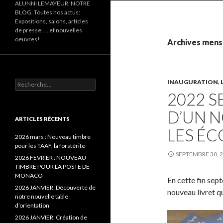
ALUNNI LEMAYEUR: NOTRE
BLOG. Toutes nos actus:
Expositions, salons, articles
de presse, … et nouvelles
oeuvres!
Archives mens
INAUGURATION
,
Recherche pour :
2022 S
D’UN 
ARTICLES RÉCENTS
LES ÉC
2026 mars : Nouveau timbre
pour les TAAF, la forstérite
SEPTEMBRE 30, 
2026 FEVRIER : NOUVEAU
TIMBRE POUR LA POSTE DE
MONACO
En cette fin sep
2026 JANVIER: Découverte de
nouveau livret q
notre nouvelle table
d’orientation
2026 JANVIER: Création de