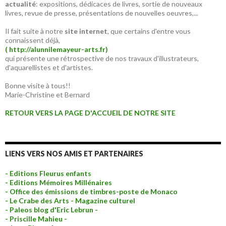
actualité
: expositions, dédicaces de livres, sortie de nouveaux
livres, revue de presse, présentations de nouvelles oeuvres,...
Il fait suite à notre
site internet
, que certains d'entre vous
connaissent déjà,
( http://alunnilemayeur-arts.fr)
qui présente une rétrospective de nos travaux d'illustrateurs,
d'aquarellistes et d'artistes.
Bonne visite à tous!!
Marie-Christine et Bernard
RETOUR VERS LA PAGE D'ACCUEIL DE NOTRE SITE
LIENS VERS NOS AMIS ET PARTENAIRES
- Editions Fleurus enfants
- Editions Mémoires Millénaires
- Office des émissions de timbres-poste de Monaco
- Le Crabe des Arts - Magazine culturel
- Paleos blog d'Eric Lebrun -
- Priscille Mahieu -