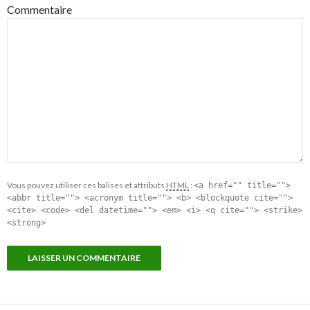
Commentaire
Vous pouvez utiliser ces balises et attributs
HTML
:
<a href="" title="">
<abbr title=""> <acronym title=""> <b> <blockquote cite="">
<cite> <code> <del datetime=""> <em> <i> <q cite=""> <strike>
<strong>