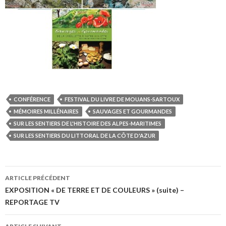
CONFÉRENCE
FESTIVAL DU LIVRE DE MOUANS-SARTOUX
MÉMOIRES MILLÉNAIRES
SAUVAGES ET GOURMANDES
SUR LES SENTIERS DE L'HISTOIRE DES ALPES-MARITIMES
SUR LES SENTIERS DU LITTORAL DE LA CÔTE D'AZUR
ARTICLE PRÉCÉDENT
Navigation de l’article
EXPOSITION « DE TERRE ET DE COULEURS » (suite) –
REPORTAGE TV