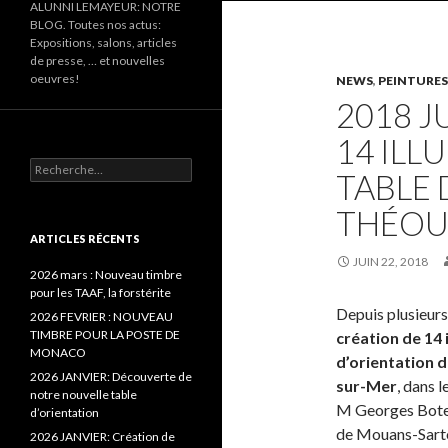
ALUNNI LEMAYEUR: NOTRE
BLOG. Toutes nos actus:
Expositions, salons, articles
de presse, … et nouvelles
oeuvres!
NEWS
,
PEINTURES
2018 J
14 ILL
Recherche pour :
TABLE 
THÉOU
ARTICLES RÉCENTS
JUIN 22, 2018
2026 mars : Nouveau timbre
pour les TAAF, la forstérite
Depuis plusieurs 
2026 FEVRIER : NOUVEAU
TIMBRE POUR LA POSTE DE
création de 14 
MONACO
d’orientation 
2026 JANVIER: Découverte de
sur-Mer
, dans 
notre nouvelle table
M Georges Botell
d’orientation
de Mouans-Sartou
2026 JANVIER: Création de