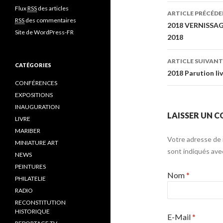
Flux
RSS
des articles
ARTICLE PRÉCÉD
RSS
des commentaires
Navigatio
2018 VERNISSAGE
Site de WordPress-FR
2018
ARTICLE SUIVANT
CATÉGORIES
2018 Parution li
CONFÉRENCES
EXPOSITIONS
INAUGURATION
LAISSER UN 
LIVRE
MARIBER
Votre adresse de 
MINIATURE ART
sont indiqués av
NEWS
PEINTURES
Nom
*
PHILATELIE
RADIO
RECONSTITUTION
HISTORIQUE
E-Mail
*