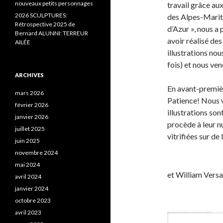
nouveaux petits personnages
travail grâce aux
2026 SCULPTURES:
des Alpes-Maritim
Rétrospective 2025 de
d’Azur », nous a
Bernard ALUNNI: TERREUR
avoir réalisé de
AILÉE
illustrations no
fois) et nous ven
ARCHIVES
En avant-premièr
mars 2026
Patience! Nous v
février 2026
illustrations so
janvier 2026
procède à leur n
juillet 2025
vitrifiées sur de
juin 2025
novembre 2024
mai 2024
et William
avril 2024
janvier 2024
octobre 2023
avril 2023