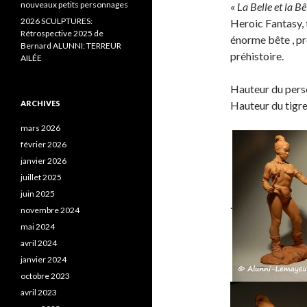
nouveaux petits personnages
«
La Belle et la Bê
2026 SCULPTURES:
Heroic Fantasy, 
Rétrospective 2025 de
énorme bête , pr
Bernard ALUNNI: TERREUR
préhistoire.
AILÉE
Hauteur du pers
ARCHIVES
Hauteur du tigre
mars 2026
février 2026
janvier 2026
juillet 2025
juin 2025
.
novembre 2024
mai 2024
avril 2024
janvier 2024
octobre 2023
avril 2023