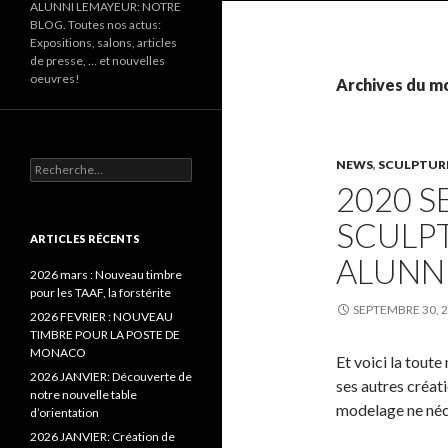
ALUNNI LEMAYEUR: NOTRE
BLOG. Toutes nos actus:
Expositions, salons, articles
de presse, … et nouvelles
oeuvres!
Archives du mo
NEWS
,
SCULPTUR
Recherche pour :
2020 S
SCULP
ARTICLES RÉCENTS
ALUNN
2026 mars : Nouveau timbre
pour les TAAF, la forstérite
SEPTEMBRE 30, 
2026 FEVRIER : NOUVEAU
TIMBRE POUR LA POSTE DE
MONACO
Et voici la tout
2026 JANVIER: Découverte de
ses autres créati
notre nouvelle table
modelage ne néce
d’orientation
2026 JANVIER: Création de