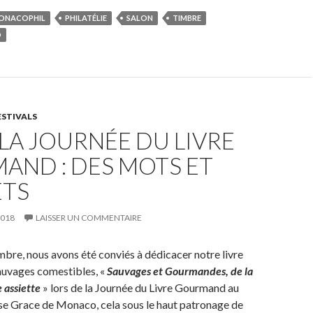
ONACOPHIL
PHILATÉLIE
SALON
TIMBRE
O
ESTIVALS
 LA JOURNÉE DU LIVRE
AND : DES MOTS ET
ETS
2018
LAISSER UN COMMENTAIRE
re, nous avons été conviés à dédicacer notre livre
sauvages comestibles, «
Sauvages et Gourmandes, de la
e assiette
» lors de la Journée du Livre Gourmand au
se Grace de Monaco, cela sous le haut patronage de