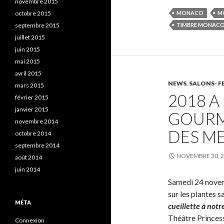
novembre 2015
octobre 2015
MONACO
M
septembre 2015
TIMBRE MONAC
juillet 2015
juin 2015
mai 2015
avril 2015
NEWS
,
SALONS- F
mars 2015
2018 A
février 2015
janvier 2015
GOURM
novembre 2014
DES M
octobre 2014
septembre 2014
NOVEMBRE 30, 
août 2014
juin 2014
Samedi 24 novemb
sur les plantes 
MÉTA
cueillette à notr
Théâtre Princes
Connexion