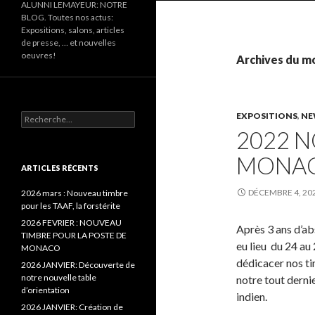
ALUNNI LEMAYEUR: NOTRE
BLOG. Toutes nos actus:
Expositions, salons, articles
de presse, … et nouvelles
oeuvres!
Archives du mo
EXPOSITIONS
,
NE
Recherche pour :
2022 
MONAC
ARTICLES RÉCENTS
DÉCEMBRE 4, 20
2026 mars : Nouveau timbre
pour les TAAF, la forstérite
2026 FEVRIER : NOUVEAU
Après 3 ans d’ab
TIMBRE POUR LA POSTE DE
eu lieu du 24 au
MONACO
dédicacer nos ti
2026 JANVIER: Découverte de
notre nouvelle table
notre tout derni
d’orientation
indien.
2026 JANVIER: Création de