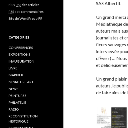
SAS AlbertII.
Flux
RSS
des articles
RSS
des commentaires
Un grand merci à
Site de WordPress-FR
Médiathèque de 
auteurs mais aus
journalistes et 
CATÉGORIES
fleurs sauvages 
CONFÉRENCES
interviewée pour
EXPOSITIONS
d’Ève ») … Nous
INAUGURATION
et délicieuseme
LIVRE
MARIBER
Un grand plaisir
MINIATURE ART
auteurs, le publ
NEWS
de faire ainsi de
PEINTURES
PHILATELIE
RADIO
RECONSTITUTION
HISTORIQUE