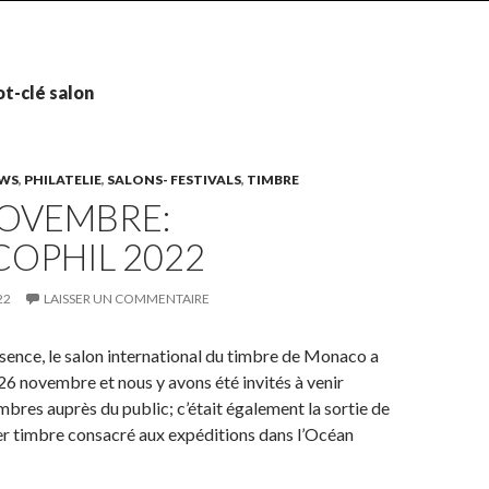
t-clé salon
WS
,
PHILATELIE
,
SALONS- FESTIVALS
,
TIMBRE
NOVEMBRE:
OPHIL 2022
22
LAISSER UN COMMENTAIRE
sence, le salon international du timbre de Monaco a
 26 novembre et nous y avons été invités à venir
mbres auprès du public; c’était également la sortie de
er timbre consacré aux expéditions dans l’Océan