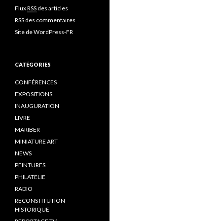
Flux
RSS
des articles
RSS
des commentaires
Site de WordPress-FR
CATÉGORIES
CONFÉRENCES
EXPOSITIONS
INAUGURATION
LIVRE
MARIBER
MINIATURE ART
NEWS
PEINTURES
PHILATELIE
RADIO
RECONSTITUTION
HISTORIQUE