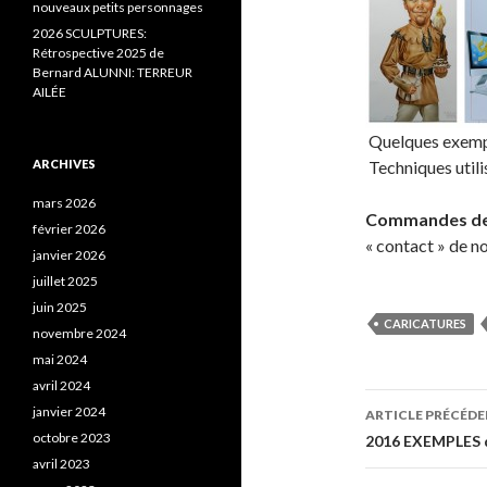
nouveaux petits personnages
2026 SCULPTURES:
Rétrospective 2025 de
Bernard ALUNNI: TERREUR
AILÉE
Quelques exempl
ARCHIVES
Techniques utili
mars 2026
Commandes de 
février 2026
« contact » de no
janvier 2026
juillet 2025
juin 2025
CARICATURES
novembre 2024
mai 2024
avril 2024
janvier 2024
ARTICLE PRÉCÉD
octobre 2023
Navigatio
2016 EXEMPLES 
avril 2023