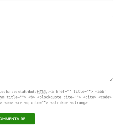
ces balises et attributs
HTML
:
<a href="" title=""> <abbr
ym title=""> <b> <blockquote cite=""> <cite> <code>
> <em> <i> <q cite=""> <strike> <strong>