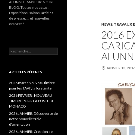
ALUNNI LEMAYEUR: NOTRE
BLOG. Toutes nos actus:
Expositions, salons, articles
de presse, … et nouvelles
oeuvres!
NEWS
,
TRAVAUX E
2016 E
CARIC
Recherche pour :
ALUNN
JANVIER 13, 201
ARTICLES RÉCENTS
2026 mars : Nouveau timbre
pour les TAAF, la forstérite
2026 FEVRIER : NOUVEAU
TIMBRE POUR LA POSTE DE
MONACO
2026 JANVIER: Découverte de
notre nouvelle table
d’orientation
2026 JANVIER: Création de