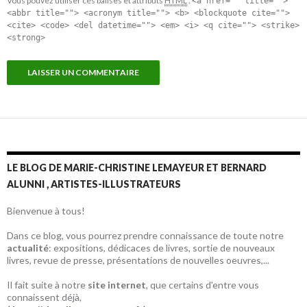
Vous pouvez utiliser ces balises et attributs
HTML
:
<a href="" title="">
<abbr title=""> <acronym title=""> <b> <blockquote cite="">
<cite> <code> <del datetime=""> <em> <i> <q cite=""> <strike>
<strong>
LE BLOG DE MARIE-CHRISTINE LEMAYEUR ET BERNARD
ALUNNI , ARTISTES-ILLUSTRATEURS
Bienvenue à tous!
Dans ce blog, vous pourrez prendre connaissance de toute notre
actualité
: expositions, dédicaces de livres, sortie de nouveaux
livres, revue de presse, présentations de nouvelles oeuvres,...
Il fait suite à notre
site internet
, que certains d'entre vous
connaissent déjà,