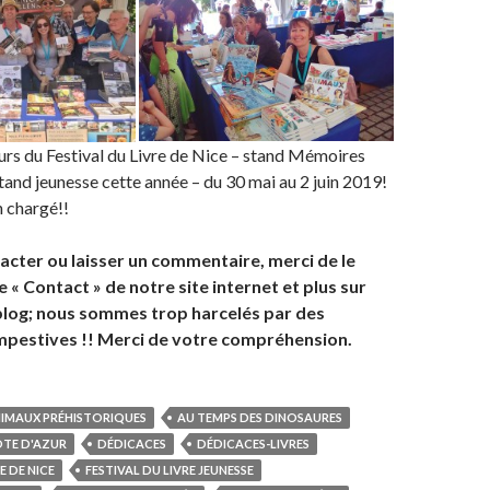
ours du Festival du Livre de Nice – stand Mémoires
tand jeunesse cette année – du 30 mai au 2 juin 2019!
 chargé!!
acter ou laisser un commentaire, merci de le
e « Contact » de notre site internet et plus sur
blog; nous sommes trop harcelés par des
empestives !! Merci de votre compréhension.
NIMAUX PRÉHISTORIQUES
AU TEMPS DES DINOSAURES
TE D'AZUR
DÉDICACES
DÉDICACES-LIVRES
E DE NICE
FESTIVAL DU LIVRE JEUNESSE