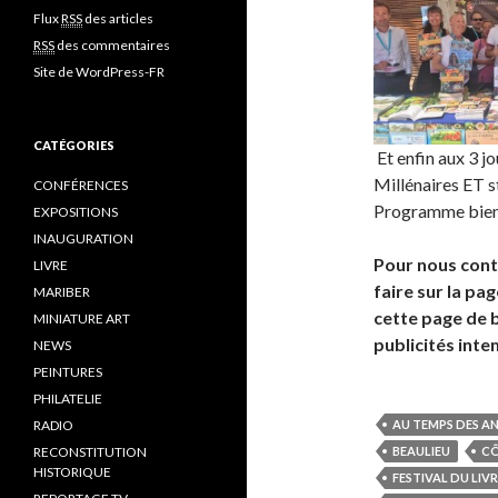
Flux
RSS
des articles
RSS
des commentaires
Site de WordPress-FR
CATÉGORIES
Et enfin aux 3 j
Millénaires ET s
CONFÉRENCES
Programme bien
EXPOSITIONS
INAUGURATION
Pour nous cont
LIVRE
faire sur la pag
MARIBER
cette page de 
MINIATURE ART
publicités int
NEWS
PEINTURES
PHILATELIE
RADIO
AU TEMPS DES A
RECONSTITUTION
BEAULIEU
CÔ
HISTORIQUE
FESTIVAL DU LIVR