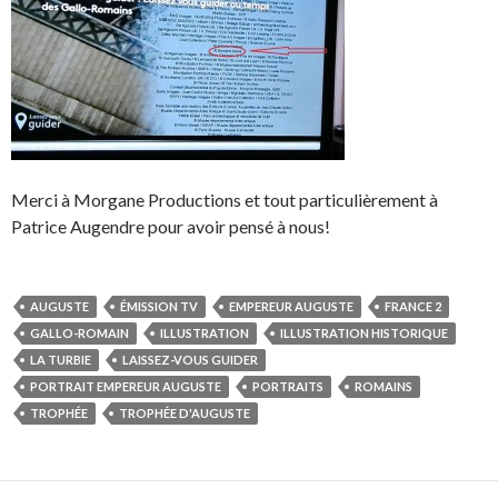
Merci à Morgane Productions et tout particulièrement à
Patrice Augendre pour avoir pensé à nous!
AUGUSTE
ÉMISSION TV
EMPEREUR AUGUSTE
FRANCE 2
GALLO-ROMAIN
ILLUSTRATION
ILLUSTRATION HISTORIQUE
LA TURBIE
LAISSEZ-VOUS GUIDER
PORTRAIT EMPEREUR AUGUSTE
PORTRAITS
ROMAINS
TROPHÉE
TROPHÉE D'AUGUSTE