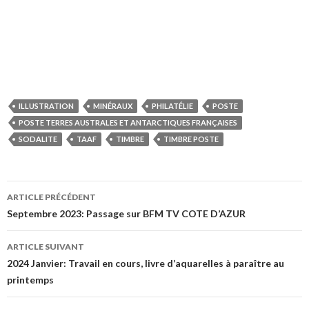
ILLUSTRATION
MINÉRAUX
PHILATÉLIE
POSTE
POSTE TERRES AUSTRALES ET ANTARCTIQUES FRANÇAISES
SODALITE
TAAF
TIMBRE
TIMBRE POSTE
ARTICLE PRÉCÉDENT
Navigation de l’article
Septembre 2023: Passage sur BFM TV COTE D’AZUR
ARTICLE SUIVANT
2024 Janvier: Travail en cours, livre d’aquarelles à paraître au
printemps