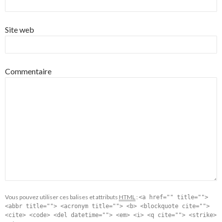
Site web
Commentaire
Vous pouvez utiliser ces balises et attributs
HTML
:
<a href="" title="">
<abbr title=""> <acronym title=""> <b> <blockquote cite="">
<cite> <code> <del datetime=""> <em> <i> <q cite=""> <strike>